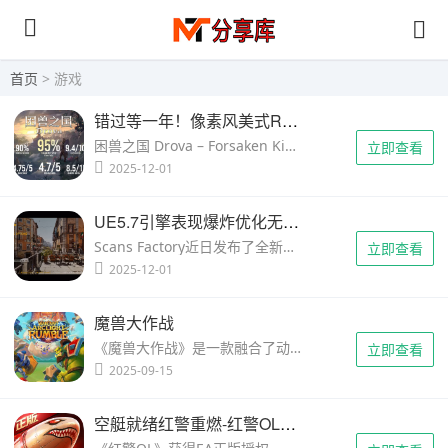
首页
> 游戏
错过等一年！像素风美式RPG《困兽之国 Drova》官中上线特惠倒计时三天
困兽之国 Drova – Forsaken Kin》是一款受经典黑暗风格和凯尔特神话神秘魅力启发的像素风格动作角色扮演游戏。本作于2024年10月于Steam平台首发，目前累计已超过8000人为该作打出超94%的特别好评。 《困兽之……
立即查看
2025-12-01
UE5.7引擎表现爆炸优化无敌！5090跑4K稳定60FPS
Scans Factory近日发布了全新的Unreal Engine 5.7次世代技术Demo，向全球玩家展示了最新版UE5引擎在图形和性能上的惊人潜力。 这款Demo以意大利著名水城威尼斯为主题，充分利用了Lumen全局光照和Nanite虚拟几何体……
立即查看
2025-12-01
魔兽大作战
《魔兽大作战》是一款融合了动作和策略元素的移动端游戏，让玩家可以统率魔兽宇宙中的棋子，在史诗般的战斗中感受激烈的对抗。无论是独自享受宏大的战役，还是在热血澎湃的竞技对抗中与敌人正面交锋，这款游戏都能……
立即查看
2025-09-15
空艇就绪红警重燃-红警OL手游