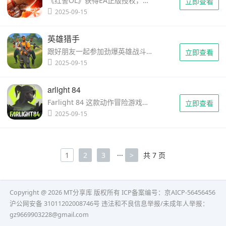
《红警OL》获得EA正版授权，是以经典PC游戏“红警”为基础开发的全新手游。游戏以创新的战争策略玩法、多维的自由科技辅助、实时的世界联盟混战四大特色为依托，迅速成为国内高人气战争策略游戏。战斗号角已经吹响，……
立即查看
2025-09-15
英雄猎手
跟好朋友一起参加劲爆英雄战斗， 收集并操作超过100个玩法各异的英雄！ 一人玩单机闯关模式，跟好朋友们玩联机战斗模式，跟全世界的玩家竞技PVP战斗模式！每天还有新奇活动等你来玩，玩法因有尽有！ 世界级游戏内……
立即查看
2025-09-15
arlight 84
Farlight 84 这款动作冒险游戏在重新发布后加入了激烈的 大逃杀模式，你将在其中和高达 60 名玩家们对峙。正如你所想，你的目标是与两名队友联手，争取在游戏结束时成为最后的幸存者。 畅享 Farlight 84 的第一人……
立即查看
2025-09-15
1
2
3
···
>
共 7 页
Copyright @ 2026 MT分享库 版权所有
ICP备案编号：京AICP-56456456
沪公网安备 31011202008746号 违法和不良信息举报/未成年人举报：
gz9669903228@gmail.com