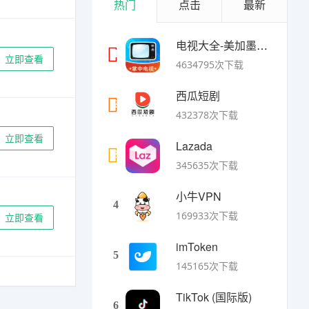
热门
点击
最新
电视大全-美加墨世界杯
1
立即查看
4634795次下载
西瓜短剧
2
432378次下载
立即查看
Lazada
3
345635次下载
小牛VPN
4
169933次下载
立即查看
imToken
5
145165次下载
TikTok (国际版)
6