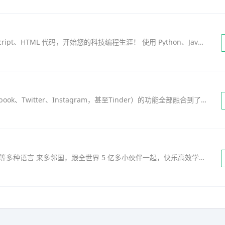
关于学习编码/编程-Mimo 学习 Python、JavaScript、HTML 代码，开始您的科技编程生涯！ 使用 Python、JavaScript、TypeScript, HTML、CSS 或 SQL 编写代码，每天 5 分钟即可开启您的科技职业生涯！无论您是……
WorldTalk这款程序将多个社交网络（包括Facebook、Twitter、Instagram，甚至Tinder）的功能全部融合到了单独一个应用程序之中！WorldTalk让你有机会结识世界各地的用户，和他们交流你感兴趣或关心的话题。 WorldTa……
#多邻国 免费学习英、日、粤、韩、法、西、意等多种语言 来多邻国，跟全世界 5 亿多小伙伴一起，快乐高效学外语！这款全球火爆的教育应用有 40 多种语言任你选，还统统免费哦！精巧有趣的小单元，带你玩转听说读写……