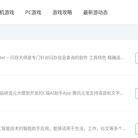
机游戏
PC游戏
游戏攻略
最新游动态
FlashMaster – 闪存大师 软件简介： FlashMaster – 闪存大师是专门针对闪存信息查询的软件 工具特色 精确适配各种闪存信息，确保高效查询。
腾讯元宝是深圳市腾讯计算机系统有限公司基于自研混元大模型开发的C端AI助手App 腾讯元宝支持语音和文字搜索，涵盖微信公众号和视频号等信源。搜索结果以图片、视频、音乐和地图等形式展现；支持PDF、Word、PPT、E……
imichat手机版(Kimi 智能助手)，一款基于ai人工智能技术的智能助手应用，能够适用于生活，工作，社交等多个场景，输入关键词，即可进行交互对话，为你解决各种提问，续写文章、创作文案、写作周报、撰写方案等，为……