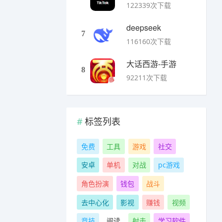
122339次下载
deepseek
7
116160次下载
大话西游-手游
8
92211次下载
标签列表
免费
工具
游戏
社交
安卓
单机
对战
pc游戏
角色扮演
钱包
战斗
去中心化
影视
赚钱
视频
竞技
阅读
射击
学习软件