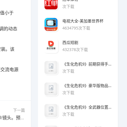
次下载
E值小于
电视大全-美加墨世界杯
4634795次下载
可调的动态
西瓜短剧
安装。该
432378次下载
《生化危机9》前期获得手枪方法
一个交流电源
次下载
《生化危机9》豪华版物品领取方法
次下载
《生化危机9》全武器位置及解锁方法
下一篇
次下载
小米17 Ultra有望于本月发布，并配备升级版徕卡镜头。预计会在12月中下旬出货
»