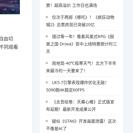
票！超高溢价 工作日也满场
仅次于两部《哪吒》！《疯狂动物
城2》总票房现已突破20亿
错过等一年！像素风美式RPG《困
间自由切
兽之国 Drova》官中上线特惠倒计时三
在不同观看
天
局地现-40℃极寒天气！北方下半年
来最冷的一天要来了！
UE5.7引擎表现爆炸优化无敌！
5090跑4K稳定60FPS
《太吾绘卷：天幕心帷》正式版宣
布延期！最新开发成果公开
疑似《GTA6》开发画面泄露！这次
不像是AI了