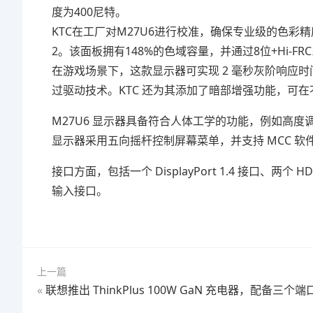
度为400尼特。
KTC在工厂对M27U6进行校准，确保专业级的色彩精度。
2。该面板拥有148%的色域容量，并通过8位+Hi-FR
在游戏场景下，这款显示器可实现 2 毫秒灰阶响应时间和 1
过驱动技术。KTC 还为其添加了暗部增强功能，可
M27U6 显示器具备符合人体工学的功能，例如高度调节
显示器采用五向摇杆控制屏幕菜单，并支持 MCC 
接口方面，包括一个 DisplayPort 1.4 接口、两个 
输入接口。
上一篇
«
联想推出 ThinkPlus 100W GaN 充电器，配备三个端口和双 100W USB-C 输出