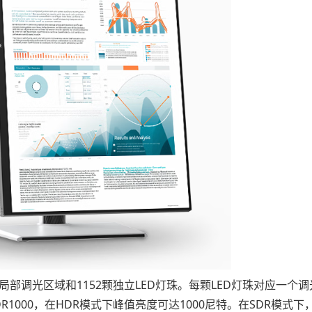
52个局部调光区域和1152颗独立LED灯珠。每颗LED灯珠对应一个
000，在HDR模式下峰值亮度可达1000尼特。在SDR模式下