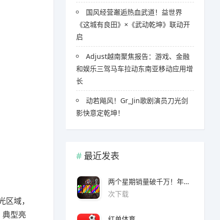
国风经营邂逅热血武道！益世界
《这城有良田》×《武动乾坤》联动开
启
Adjust越南聚焦报告：游戏、金融
和娱乐三驾马车拉动东南亚移动应用增
长
​​动若飚风！Gr_Jin歌剧演员刀光剑
影快意定乾坤！
最近发表
两个星期销量破千万！年度爆款诞生了 3A看了都眼红
次下载
调光区域，
，典型亮
红单体育