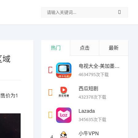
热门
点击
最新
区域
电视大全-美加墨世界杯
1
4634795次下载
西瓜短剧
2
间售价为1
432378次下载
Lazada
3
345635次下载
小牛VPN
4