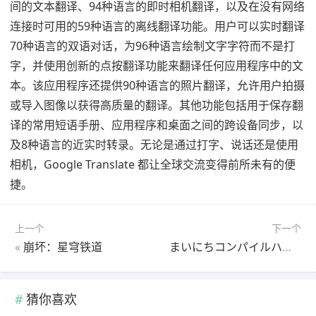
间的文本翻译、94种语言的即时相机翻译，以及在没有网络
连接时可用的59种语言的离线翻译功能。用户可以实时翻译
70种语言的双语对话，为96种语言绘制文字字符而不是打
字，并使用创新的点按翻译功能来翻译任何应用程序中的文
本。该应用程序还提供90种语言的照片翻译，允许用户拍摄
或导入图像以获得高质量的翻译。其他功能包括用于保存翻
译的常用短语手册、应用程序和桌面之间的跨设备同步，以
及8种语言的近实时转录。无论是通过打字、说话还是使用
相机，Google Translate 都让全球交流变得前所未有的便
捷。
上一个
下一个
«
崩坏：星穹铁道
まいにちコンパイルハート
»
猜你喜欢