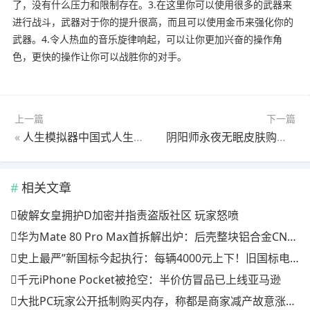
了，没有什么压力和限制存在。3.在这里你可以使用很多的武器来
进行战斗，武器对于你的提升很高，而且可以使用金币来强化你的
武器。4.令人热血的音乐旋律响起，可以让你更加兴奋的操作角
色，更快的操作让你可以战胜你的对手。
上一篇
下一篇
«
人生模拟器中国式人生攒几十亿发家致富玩法详
阴阳师永夜无眠皮肤购买性价比详解
相关文章
破解女皇拥护D加密并指责盗版社区 玩家怒喷
华为Mate 80 Pro Max首拆解出炉：后壳整块铝合金CNC打造 主板集成度超高
史上最严”新国标今起执行：每辆4000元上下！旧国标电动自行车停售停止上牌，已买上牌不会强制淘汰。
千元iPhone Pocket被抢空：半价仿冒品已上线亚马逊
大批PC玩家公开抵制购买内存，称都是商家减产故意涨价 真相扎心了