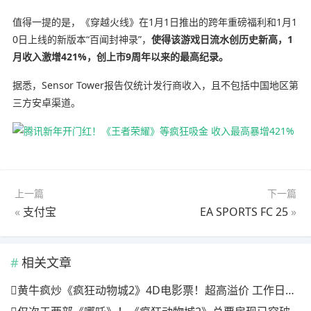
值得一提的是，《穿越火线》在1月1日推出的跨年重磅福利和1月1
0日上线的新版本“百闻封神录”，
使得该游戏日流水创历史新高，1
月收入激增421%，创上市9周年以来的最高纪录。
据悉，Sensor Tower报告仅统计发行商收入，且不包括中国地区第
三方安卓渠道。
上一篇
下一篇
«
支付宝
EA SPORTS FC 25
»
相关文章
黄牛疯炒《疯狂动物城2》4D电影票！超高溢价 工作日也满场