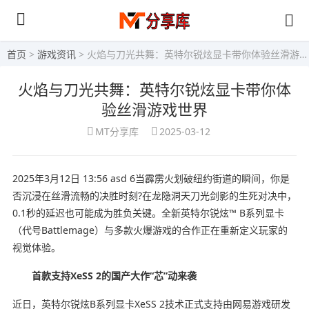
首页
>
游戏资讯
> 火焰与刀光共舞：英特尔锐炫显卡带你体验丝滑游戏世界
火焰与刀光共舞：英特尔锐炫显卡带你体
验丝滑游戏世界
MT分享库
2025-03-12
2025年3月12日 13:56 asd 6当霹雳火划破纽约街道的瞬间，你是
否沉浸在丝滑流畅的决胜时刻?在龙隐洞天刀光剑影的生死对决中，
0.1秒的延迟也可能成为胜负关键。全新英特尔锐炫™ B系列显卡
（代号Battlemage）与多款火爆游戏的合作正在重新定义玩家的
视觉体验。
首款支持XeSS 2的国产大作“芯”动来袭
近日，英特尔锐炫B系列显卡XeSS 2技术正式支持由网易游戏研发