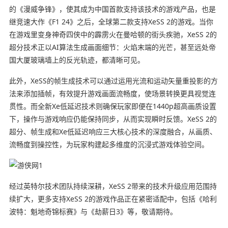
的《漫威争锋》，使其成为中国首款支持该技术的游戏产品，也是
继竞速大作《F1 24》之后，全球第二款支持XeSS 2的游戏。当你
在游戏里变身神奇四侠中的霹雳火在曼哈顿的街头疾驰，XeSS 2的
超分技术正以AI算法生成画面细节：火焰末端的光芒，甚至远处帝
国大厦玻璃墙上的反光轨迹，都清晰可见。
此外，XeSS的帧生成技术可以通过运用光流和运动矢量重投影的方
法来添加插帧，有效提升游戏画面流畅度，使场景转换更具视觉连
贯性。而全新Xe低延迟技术则确保玩家即便在1440p超高画质设置
下，操作与游戏响应仍能保持同步，从而实现瞬时反馈。XeSS 2的
超分、帧生成和Xe低延迟响应三大核心技术的深度融合，从画质、
流畅度到操控性，为玩家构建起多维度的沉浸式游戏体验空间。
经过英特尔技术团队持续深耕，XeSS 2带来的技术升级应用范围持
续扩大，更多支持XeSS 2的游戏作品正在紧密适配中，包括《哈利
波特：魁地奇锦标赛》与《劫薪日3》等，敬请期待。