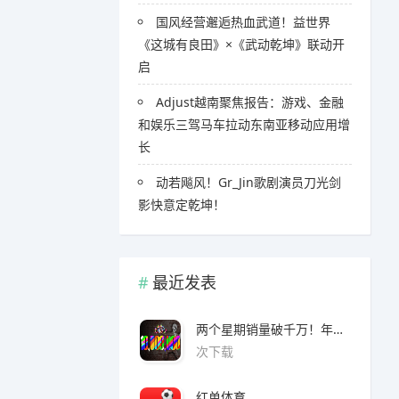
国风经营邂逅热血武道！益世界
《这城有良田》×《武动乾坤》联动开
启
Adjust越南聚焦报告：游戏、金融
和娱乐三驾马车拉动东南亚移动应用增
长
​​动若飚风！Gr_Jin歌剧演员刀光剑
影快意定乾坤！
最近发表
两个星期销量破千万！年度爆款诞生了 3A看了都眼红
次下载
红单体育