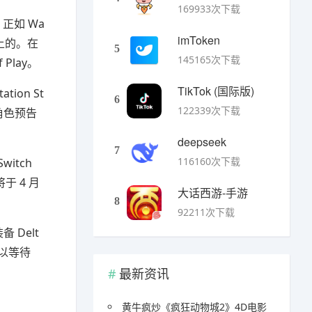
169933次下载
》。正如 Wa
imToken
上的。在
5
145165次下载
Play。
TikTok (国际版)
ion St
6
122339次下载
角色预告
deepseek
7
116160次下载
itch
于 4 月
大话西游-手游
8
92211次下载
Delt
可以等待
最新资讯
黄牛疯炒《疯狂动物城2》4D电影