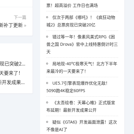
票！超高溢价 工作日也满场
下一篇
仅次于两部《哪吒》！《疯狂动物
最新补丁更新
»
城2》总票房现已突破20亿
错过等一年！像素风美式RPG《困
兽之国 Drova》官中上线特惠倒计时三
天
突破20亿
局地现-40℃极寒天气！北方下半年
来最冷的一天要来了！
一天要来了！
发成果公开
UE5.7引擎表现爆炸优化无敌！
5090跑4K稳定60FPS
《太吾绘卷：天幕心帷》正式版宣
布延期！最新开发成果公开
疑似《GTA6》开发画面泄露！这次
不像是AI了