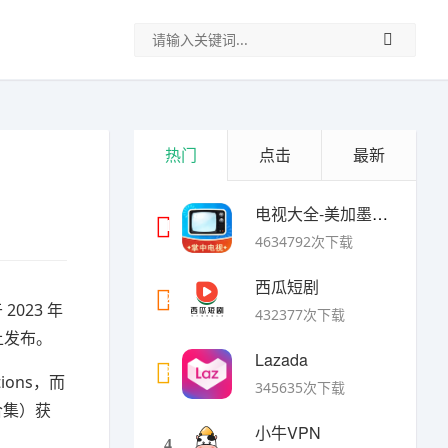
热门
点击
最新
电视大全-美加墨世界杯
1
4634792次下载
西瓜短剧
2
2023 年
432377次下载
 上发布。
Lazada
3
ions，而
345635次下载
合集）获
小牛VPN
4