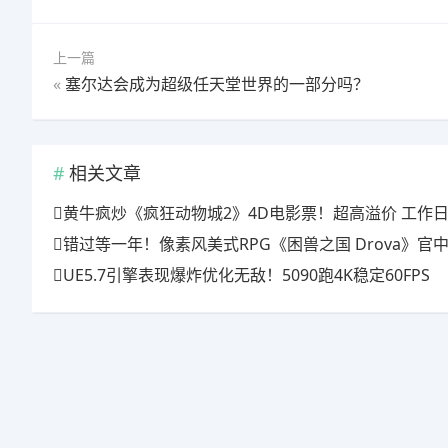
上一篇
«
塞尔达会成为超级任天堂世界的一部分吗？
相关文章
黄牛疯炒《疯狂动物城2》4D电影票！超高溢价 工作日也
错过等一年！像素风美式RPG《困兽之国 Drova》官中上线特惠倒计时
UE5.7引擎表现爆炸优化无敌！5090跑4K稳定60FPS