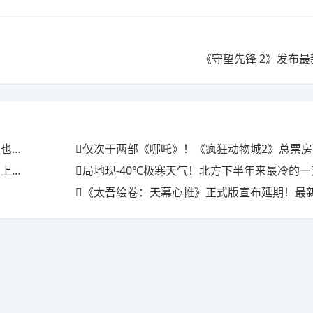
《守望先锋 2》发布
满场
仅次于两部《哪吒》！《疯狂动物城2》总票房现已
三天
局地现-40℃极寒天气！北方下半年来最冷的
《太吾绘卷：天幕心帷》正式版宣布延期！最新开