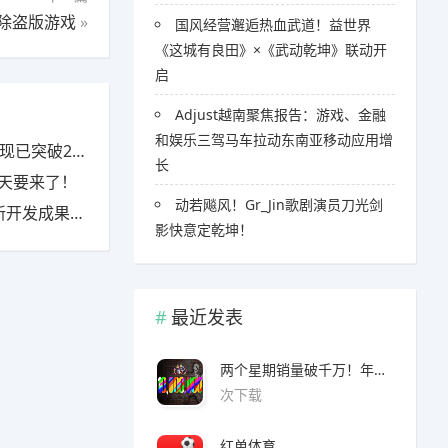
除盗版游戏
»
国风经营邂逅热血武道！益世界
《这城有良田》×《武动乾坤》联动开
启
Adjust越南聚焦报告：游戏、金融
和娱乐三驾马车拉动东南亚移动应用增
突破20亿
长
一天要来了！
​​动若飚风！Gr_Jin歌剧演员刀光剑
发成果公开
影快意定乾坤！
最近发表
两个星期销量破千万！年度爆款诞生了 3A看了都眼红
次下载
红单体育