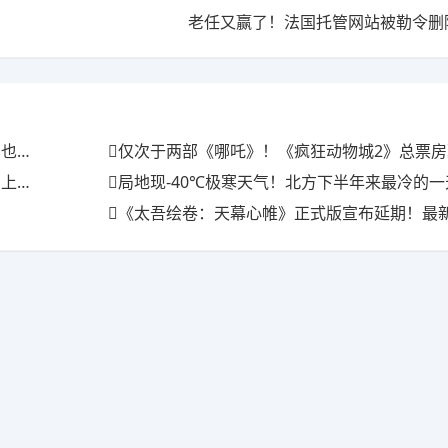
老任又赢了！法国托管网站被勒令删
满场
仅次于两部《哪吒》！《疯狂动物城2》总票房现已
三天
局地现-40℃极寒天气！北方下半年来最冷的
《太吾绘卷：天幕心帷》正式版宣布延期！最新开