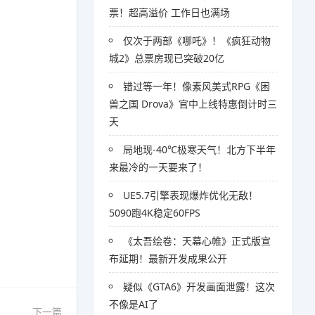
票！超高溢价 工作日也满场
仅次于两部《哪吒》！《疯狂动物
城2》总票房现已突破20亿
错过等一年！像素风美式RPG《困
兽之国 Drova》官中上线特惠倒计时三
天
局地现-40℃极寒天气！北方下半年
来最冷的一天要来了！
UE5.7引擎表现爆炸优化无敌！
5090跑4K稳定60FPS
。
《太吾绘卷：天幕心帷》正式版宣
布延期！最新开发成果公开
疑似《GTA6》开发画面泄露！这次
不像是AI了
下一篇