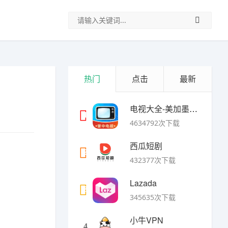
热门
点击
最新
电视大全-美加墨世界杯
1
4634792次下载
西瓜短剧
2
432377次下载
Lazada
3
345635次下载
小牛VPN
4