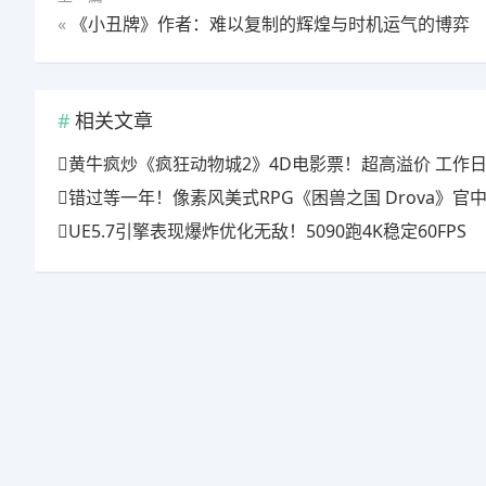
«
《小丑牌》作者：难以复制的辉煌与时机运气的博弈
相关文章
黄牛疯炒《疯狂动物城2》4D电影票！超高溢价 工作日也
错过等一年！像素风美式RPG《困兽之国 Drova》官中上线特惠倒计时
UE5.7引擎表现爆炸优化无敌！5090跑4K稳定60FPS