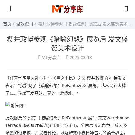
首页
>
游戏资讯
> 樱井政博参观《暗喻幻想》展览后 发文盛赞美术设计
樱井政博参观《暗喻幻想》展览后 发文盛
赞美术设计
MT分享库
2025-03-13
《任天堂明星大乱斗》与《星之卡比》之父 樱井政博 在推特发文
表示：“我参观了《
暗喻幻想：ReFantazio
》展览。艺术设计太棒
了!……游戏开发真的、真的非常艰难。”
此次提及的展览“《暗喻幻想：ReFantazio》展”于东京Warehouse
Terrada B&C展厅举办(3月3日至23日)，分两层展示角色、敌人及
场景的设定稿、开发者评论，以及游戏中极具冲击力的菜单界面。