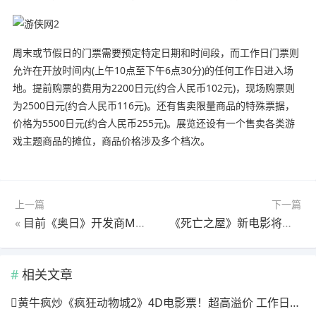
周末或节假日的门票需要预定特定日期和时间段，而工作日门票则
允许在开放时间内(上午10点至下午6点30分)的任何工作日进入场
地。提前购票的费用为2200日元(约合人民币102元)，现场购票则
为2500日元(约合人民币116元)。还有售卖限量商品的特殊票据，
价格为5500日元(约合人民币255元)。展览还设有一个售卖各类游
戏主题商品的摊位，商品价格涉及多个档次。
上一篇
下一篇
«
目前《奥日》开发商Moon Studios已宣布完全独立
《死亡之屋》新电影将非常非常恐怖 观众要被吓尿
相关文章
黄牛疯炒《疯狂动物城2》4D电影票！超高溢价 工作日也满场