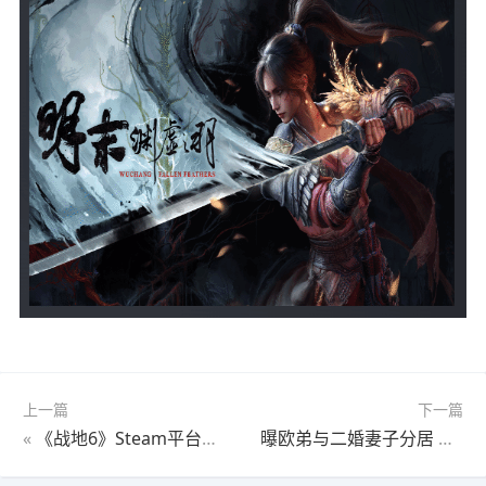
上一篇
下一篇
«
《战地6》Steam平台爆火：超六成粉丝有意回归
曝欧弟与二婚妻子分居 经纪人火速否认分居传闻