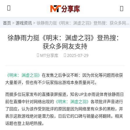
首页
>
游戏资讯
> 徐静雨力挺《明末：渊虚之羽》登热搜：获众多网友支持
徐静雨力挺《明末：渊虚之羽》登热搜：
获众多网友支持
MT分享库
2025-07-29
《明末：渊虚之羽》
在发售之后争议不断：因为优化等问题而收获
大量差评，但也有不少玩家指出游戏本身质量尚可。
而据多位玩家发布的直播录屏报道，知名UP主@雨说体育徐静雨日
前在直播中针对网络出现的
《明末：渊虚之羽》
各项批评声音进行
了回应，认为该作受到批评的原因是因为网络里有众多的黑粉，并
表示这款游戏绝对是潜力股，日后它的口碑与销量必将翻转。相关
话题也登上贴吧热搜。