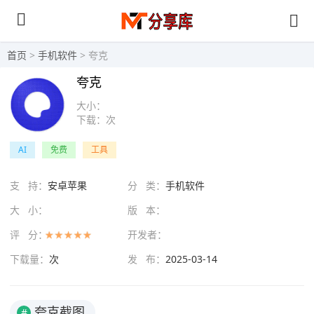
首页
>
手机软件
> 夸克
夸克
大小：
下载：
次
AI
免费
工具
支 持：
安卓苹果
分 类：
手机软件
大 小：
版 本：
评 分：
开发者：
下载量：
次
发 布：
2025-03-14
夸克截图
#