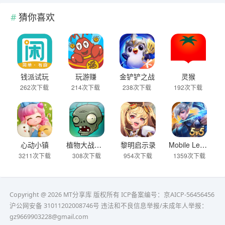
猜你喜欢
钱派试玩
玩游赚
金铲铲之战
灵猴
262次下载
214次下载
238次下载
192次下载
心动小镇
植物大战僵尸1
黎明启示录
Mobile Legends
3211次下载
308次下载
954次下载
1359次下载
Copyright @ 2026 MT分享库 版权所有
ICP备案编号：京AICP-56456456
沪公网安备 31011202008746号 违法和不良信息举报/未成年人举报：
gz9669903228@gmail.com