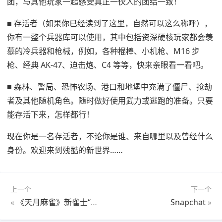
团，与其他玩家一起感受真正一伙人的团结一致！
■ 存活者（如果你已经读到了这里，自然可以这么称呼），
你有一整个兵器库可以使用，其中包括资深硬核玩家都会羡
慕的冷兵器和枪械，例如，各种棍棒、小机枪、M16 步
枪、经典 AK-47、迫击炮、C4 等等，快来亲眼看一看吧。
■ 森林、警局、恐怖农场、港口和地堡中充满了僵尸、抢劫
者及其他随机角色。随时做好使用武力或逃跑的准备。只要
能存活下来，怎样都行！
现在你是一名存活者，不论你是谁、来自哪里以及曾经什么
身份。欢迎来到残酷的新世界……
上一个
下一个
«
《天月麻雀》新雀士“白塚清雪”登场迎新岁！春节期间开放特色玩法～
Snapchat
»