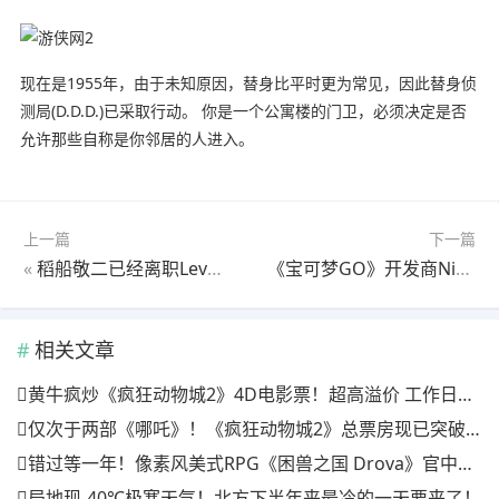
现在是1955年，由于未知原因，替身比平时更为常见，因此替身侦
测局(D.D.D.)已采取行动。 你是一个公寓楼的门卫，必须决定是否
允许那些自称是你邻居的人进入。
上一篇
下一篇
«
稻船敬二已经离职Level 5 任前子公司并入并重组
《宝可梦GO》开发商Niantic或将被35亿美元收购
相关文章
黄牛疯炒《疯狂动物城2》4D电影票！超高溢价 工作日也满场
仅次于两部《哪吒》！《疯狂动物城2》总票房现已突破20亿
错过等一年！像素风美式RPG《困兽之国 Drova》官中上线特惠倒计时三天
局地现-40℃极寒天气！北方下半年来最冷的一天要来了！