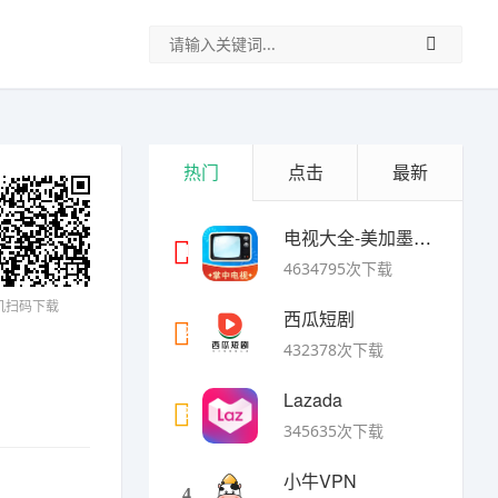
热门
点击
最新
电视大全-美加墨世界杯
1
4634795次下载
机扫码下载
西瓜短剧
2
432378次下载
Lazada
3
345635次下载
小牛VPN
4