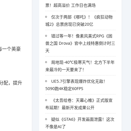
票！超高溢价 工作日也满场
仅次于两部《哪吒》！《疯狂动物
城2》总票房现已突破20亿
错过等一年！像素风美式RPG《困
兽之国 Drova》官中上线特惠倒计时三
每一个英豪
天
局地现-40℃极寒天气！北方下半年
来最冷的一天要来了！
UE5.7引擎表现爆炸优化无敌！
分配，提升
5090跑4K稳定60FPS
《太吾绘卷：天幕心帷》正式版宣
布延期！最新开发成果公开
疑似《GTA6》开发画面泄露！这次
不像是AI了