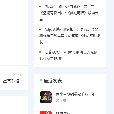
国风经营邂逅热血武道！益世界
《这城有良田》×《武动乾坤》联动开
启
Adjust越南聚焦报告：游戏、金融
和娱乐三驾马车拉动东南亚移动应用增
长
​​动若飚风！Gr_Jin歌剧演员刀光剑
影快意定乾坤！
下一个
最近发表
：星穹铁道
»
两个星期销量破千万！年度爆款诞生了 3A看了都眼红
次下载
红单体育