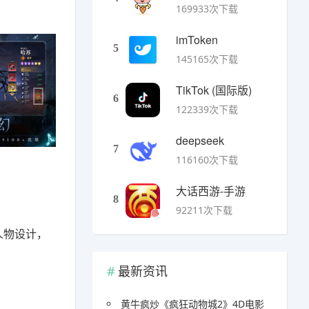
169933次下载
imToken
5
145165次下载
TikTok (国际版)
6
122339次下载
deepseek
7
116160次下载
大话西游-手游
8
92211次下载
人物设计，
最新资讯
黄牛疯炒《疯狂动物城2》4D电影