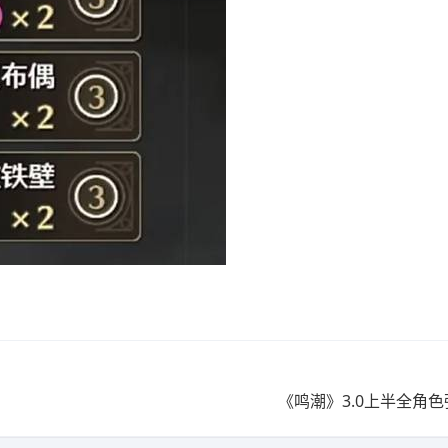
《鸣潮》3.0上半全角