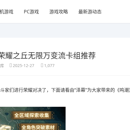
机游戏
PC游戏
游戏攻略
最新游动态
荣耀之丘无限万变流卡组推荐
享库
2025-12-27
1,077
决斗家们进行荣耀对决了，下面请看由“泽幕”为大家带来的《鸣潮
。