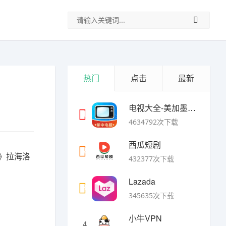
热门
点击
最新
电视大全-美加墨世界杯
1
4634792次下载
西瓜短剧
2
》拉海洛
432377次下载
Lazada
3
345635次下载
小牛VPN
4