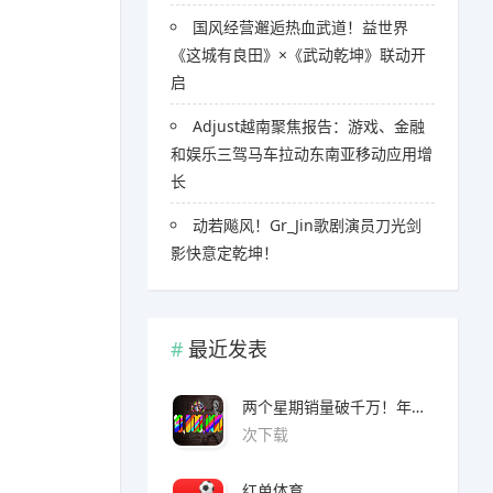
国风经营邂逅热血武道！益世界
《这城有良田》×《武动乾坤》联动开
启
Adjust越南聚焦报告：游戏、金融
和娱乐三驾马车拉动东南亚移动应用增
长
​​动若飚风！Gr_Jin歌剧演员刀光剑
影快意定乾坤！
最近发表
两个星期销量破千万！年度爆款诞生了 3A看了都眼红
次下载
红单体育