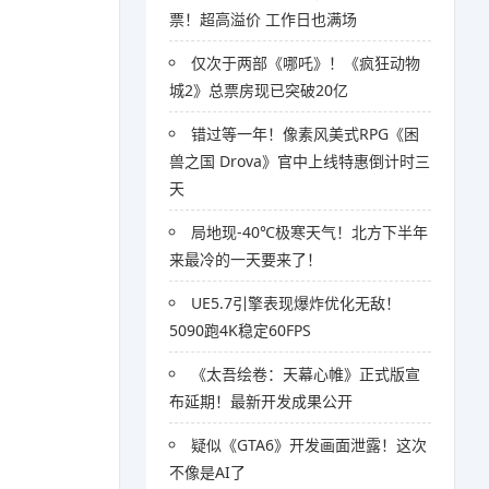
票！超高溢价 工作日也满场
仅次于两部《哪吒》！《疯狂动物
城2》总票房现已突破20亿
错过等一年！像素风美式RPG《困
兽之国 Drova》官中上线特惠倒计时三
天
局地现-40℃极寒天气！北方下半年
来最冷的一天要来了！
UE5.7引擎表现爆炸优化无敌！
5090跑4K稳定60FPS
《太吾绘卷：天幕心帷》正式版宣
布延期！最新开发成果公开
疑似《GTA6》开发画面泄露！这次
不像是AI了