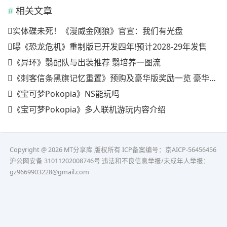
相关文章
实体碟未死！《漫威金刚狼》官宣：我们有光盘
曝《恐龙危机》重制版已开发四年!预计2028-29年发售
《异环》翳配队与出装推荐 翳培养一图流
《刺客信条黑旗记忆重置》预购及豪华版奖励一览 豪华版有什么
《宝可梦Pokopia》NS能玩吗
《宝可梦Pokopia》多人联机游玩内容介绍
Copyright @ 2026 MT分享库 版权所有
ICP备案编号：京AICP-56456456
沪公网安备 31011202008746号 违法和不良信息举报/未成年人举报：
gz9669903228@gmail.com