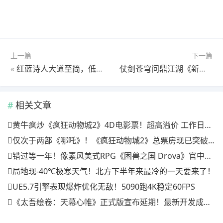
上一篇
下一篇
«
红蓝诗人大道至简，低调大师挥斥方遒！
仗剑苍穹问鼎江湖《新笑傲江湖》年度全公平赛事开启！
相关文章
黄牛疯炒《疯狂动物城2》4D电影票！超高溢价 工作日也满场
仅次于两部《哪吒》！《疯狂动物城2》总票房现已突破20亿
错过等一年！像素风美式RPG《困兽之国 Drova》官中上线特惠倒计时三天
局地现-40℃极寒天气！北方下半年来最冷的一天要来了！
UE5.7引擎表现爆炸优化无敌！5090跑4K稳定60FPS
《太吾绘卷：天幕心帷》正式版宣布延期！最新开发成果公开