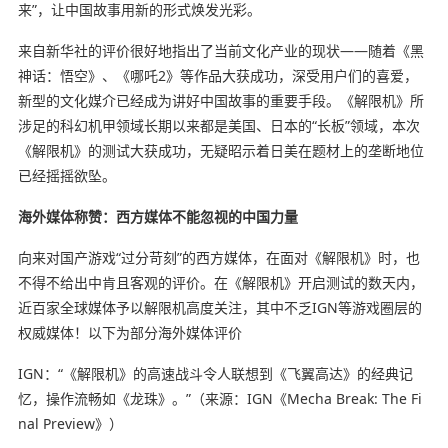
来”，让中国故事用新的形式焕发光彩。
来自新华社的评价很好地指出了当前文化产业的现状——随着《黑
神话：悟空》、《哪吒2》等作品大获成功，深受用户们的喜爱，
新型的文化媒介已经成为讲好中国故事的重要手段。《解限机》所
涉足的科幻机甲领域长期以来都是美国、日本的“长板”领域，本次
《解限机》的测试大获成功，无疑昭示着日美在题材上的垄断地位
已经摇摇欲坠。
海外媒体称赞：西方媒体不能忽视的中国力量
向来对国产游戏“过分苛刻”的西方媒体，在面对《解限机》时，也
不得不给出中肯且客观的评价。在《解限机》开启测试的数天内，
近百家全球媒体予以解限机高度关注，其中不乏IGN等游戏圈层的
权威媒体！以下为部分海外媒体评价
IGN：“《解限机》的高速战斗令人联想到《飞翼高达》的经典记
忆，操作流畅如《龙珠》。”（来源：IGN《Mecha Break: The Fi
nal Preview》）