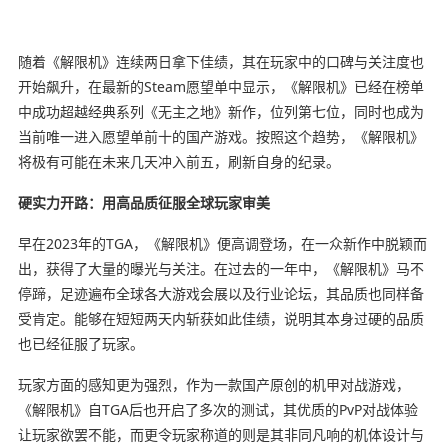
随着《解限机》连续两日拿下佳绩，其在玩家中的口碑与关注度也
开始飙升，在最新的Steam愿望单中显示，《解限机》已经在榜单
中成功超越经典系列《无主之地》新作，位列第七位，同时也成为
当前唯一进入愿望单前十的国产游戏。按照这个趋势，《解限机》
将极有可能在未来几天冲入前五，刷新自身的纪录。
硬实力开路：用高品质征服全球玩家审美
早在2023年的TGA，《解限机》便高调登场，在一众新作中脱颖而
出，获得了大量的曝光与关注。在过去的一年中，《解限机》马不
停蹄，足迹遍布全球各大游戏会展以及行业论坛，其品质也同样备
受肯定。能够在短短两天内斩获如此佳绩，说明其本身过硬的品质
也已经征服了玩家。
玩家方面的感知更为强烈，作为一款国产原创的机甲对战游戏，
《解限机》自TGA后也开启了多次的测试，其优质的PvP对战体验
让玩家欲罢不能，而更令玩家称道的则是其非同凡响的机体设计与