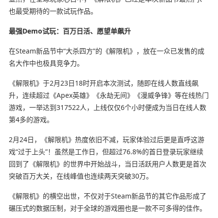
也最受期待的一款试玩作品。
最强Demo试玩：百万日活、愿望单飙升
在Steam新品节中“大杀四方”的《解限机》，放在一众已发售的成
名大作中也极具竞争力。
《解限机》于2月23日18时开启本次测试，随即在线人数直线飙
升，连续超过《Apex英雄》《永劫无间》《漫威争锋》等在线热门
游戏，一举达到317522人，上线仅仅6个小时便成为当日在线人数
第4多的游戏。
2月24日，《解限机》热度依旧不减，玩家体验过后更是直呼这游
戏“过于上头”！虽然是工作日，但超过76.8%的首日登录玩家继续
回到了《解限机》的世界中开始战斗，当日活跃用户人数更是首次
突破百万大关，在线峰值也连续两天突破30万。
《解限机》的横空出世，不仅对于Steam新品节的其它作品形成了
碾压式的数据压制，对于全球的游戏圈也是一款不可多得的佳作。