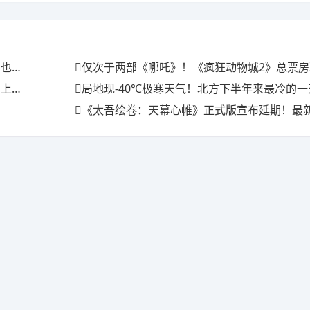
满场
仅次于两部《哪吒》！《疯狂动物城2》总票房现已
三天
局地现-40℃极寒天气！北方下半年来最冷的
《太吾绘卷：天幕心帷》正式版宣布延期！最新开