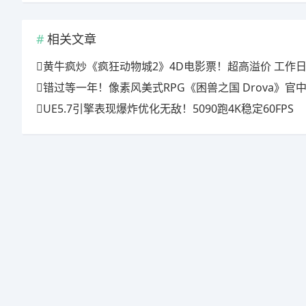
相关文章
黄牛疯炒《疯狂动物城2》4D电影票！超高溢价 工作日也
错过等一年！像素风美式RPG《困兽之国 Drova》官中上线特惠倒计时
UE5.7引擎表现爆炸优化无敌！5090跑4K稳定60FPS