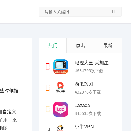
热门
点击
最新
电视大全-美加墨世界杯
1
4634795次下载
西瓜短剧
2
年晚些时候推
432378次下载
Lazada
3
和自定义
345635次下载
了用于采
小牛VPN
地图。
4