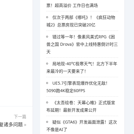
票！超高溢价 工作日也满场
仅次于两部《哪吒》！《疯狂动物
城2》总票房现已突破20亿
错过等一年！像素风美式RPG《困
兽之国 Drova》官中上线特惠倒计时三
天
局地现-40℃极寒天气！北方下半年
来最冷的一天要来了！
UE5.7引擎表现爆炸优化无敌！
5090跑4K稳定60FPS
《太吾绘卷：天幕心帷》正式版宣
布延期！最新开发成果公开
下一篇
疑似《GTA6》开发画面泄露！这次
修复诸多问题
»
不像是AI了