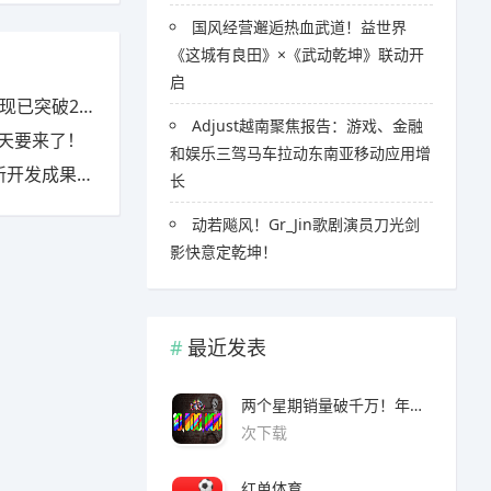
国风经营邂逅热血武道！益世界
《这城有良田》×《武动乾坤》联动开
启
突破20亿
Adjust越南聚焦报告：游戏、金融
一天要来了！
和娱乐三驾马车拉动东南亚移动应用增
发成果公开
长
​​动若飚风！Gr_Jin歌剧演员刀光剑
影快意定乾坤！
最近发表
两个星期销量破千万！年度爆款诞生了 3A看了都眼红
次下载
红单体育