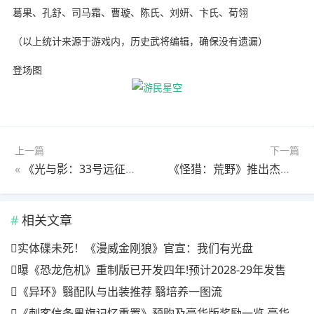
葛果、孔舒、司马霜、曹璇、陈氏、刘妍、卞氏、荀翎
（以上统计来源于游戏内，历史武将编辑，确保没有遗漏）
登场图
上一篇
下一篇
«
《光与影：33号远征队》维尔索残渊获取方法
《怪猎：荒野》推出杰玛腰间怪鸟玩偶：几乎1:1还原！
相关文章
实体碟未死！《漫威金刚狼》官宣：我们有光盘
曝《恐龙危机》重制版已开发四年!预计2028-29年发售
《异环》翳配队与出装推荐 翳培养一图流
《刺客信条黑旗记忆重置》预购及豪华版奖励一览 豪华版有什么