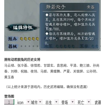
拥有动若脱兔的历史女将
马云禄、张冷荟、徐惜若、甘碧玄、袁思阙、平清、鲍三娘、孙尚
香、刘穆、祝融、夜翎、马姬、黄蝶舞、严夏、关银屏、公孙玥、
黄玉香
（以上统计来源于游戏内，历史武将编辑，确保没有遗漏）
登场图