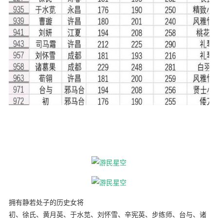
拥有静若处子的历史女将
初、徐氏、黄月英、于水苋、刘怀雪、辛宪英、步练师、台与、诸