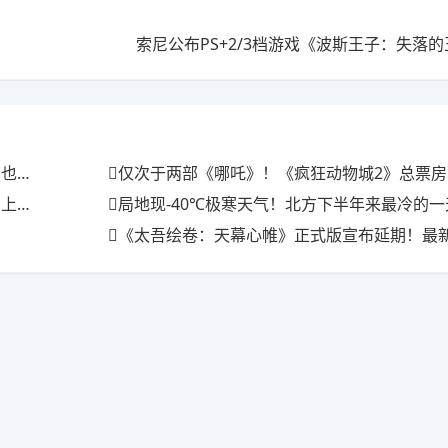
索尼公布PS+2/3档游戏《波斯王子：失落
满场
仅次于两部《哪吒》！《疯狂动物城2》总票房现已
三天
局地现-40℃极寒天气！北方下半年来最冷的
《太吾绘卷：天幕心帷》正式版宣布延期！最新开