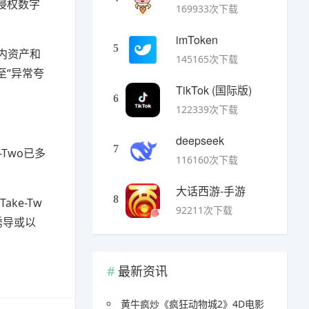
侵权数字
169933次下载
imToken
5
戏内资产和
145165次下载
至“异常夸
TikTok (国际版)
6
122339次下载
deepseek
7
-Two已多
116160次下载
大话西游-手游
8
ke-Tw
92211次下载
诱导或以
最新资讯
黄牛疯炒《疯狂动物城2》4D电影