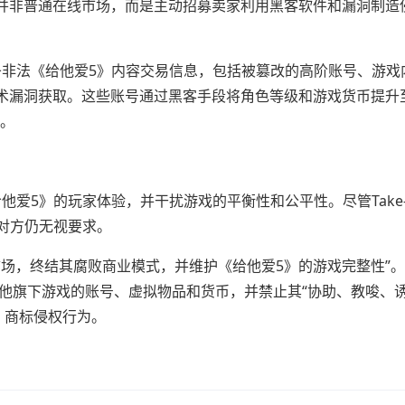
并非普通在线市场，而是主动招募卖家利用黑客软件和漏洞制造
s存在数千条非法《给他爱5》内容交易信息，包括被篡改的高阶账号、游
术漏洞获取。这些账号通过黑客手段将角色等级和游戏货币提升
容。
在破坏《给他爱5》的玩家体验，并干扰游戏的平衡性和公平性。尽管Take
，但对方仍无视要求。
交易市场，终结其腐败商业模式，并维护《给他爱5》的游戏完整性”。Ta
爱5》及其他旗下游戏的账号、虚拟物品和货币，并禁止其“协助、教唆、
A》商标侵权行为。