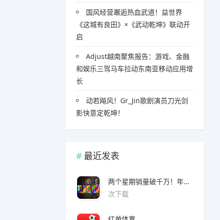
国风经营邂逅热血武道！益世界
《这城有良田》×《武动乾坤》联动开
启
Adjust越南聚焦报告：游戏、金融
和娱乐三驾马车拉动东南亚移动应用增
长
​​动若飚风！Gr_Jin歌剧演员刀光剑
影快意定乾坤！
最近发表
两个星期销量破千万！年度爆款诞生了 3A看了都眼红
次下载
红单体育