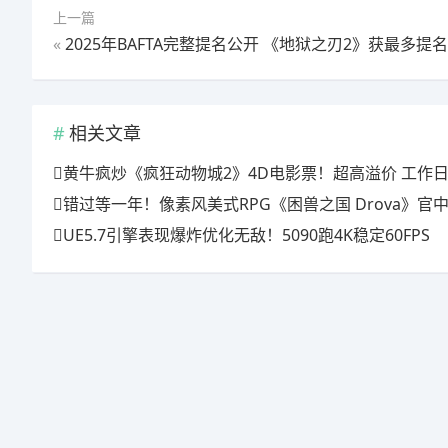
上一篇
«
2025年BAFTA完整提名公开 《地狱之刃2》获最多提名
相关文章
黄牛疯炒《疯狂动物城2》4D电影票！超高溢价 工作日也
错过等一年！像素风美式RPG《困兽之国 Drova》官中上线特惠倒计时
UE5.7引擎表现爆炸优化无敌！5090跑4K稳定60FPS