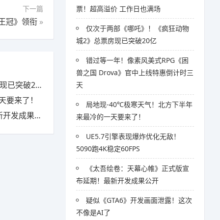
下一篇
票！超高溢价 工作日也满场
的王冠》领衔
»
仅次于两部《哪吒》！《疯狂动物
城2》总票房现已突破20亿
错过等一年！像素风美式RPG《困
兽之国 Drova》官中上线特惠倒计时三
突破20亿
天
一天要来了！
局地现-40℃极寒天气！北方下半年
发成果公开
来最冷的一天要来了！
UE5.7引擎表现爆炸优化无敌！
5090跑4K稳定60FPS
《太吾绘卷：天幕心帷》正式版宣
布延期！最新开发成果公开
疑似《GTA6》开发画面泄露！这次
不像是AI了