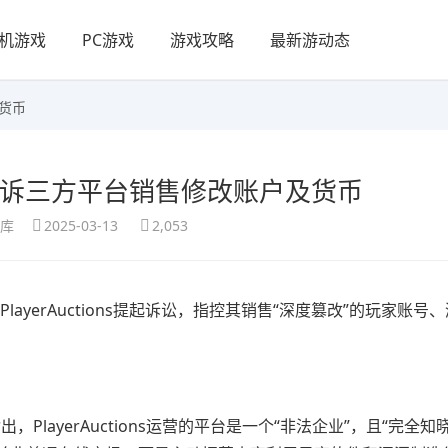
机游戏
PC游戏
游戏攻略
最新游动态
货币
起诉三方平台销售修改账户及货币
享库
2025-03-13
2,053
易平台PlayerAuctions提起诉讼，指控其销售“深度篡改”的玩家账
，PlayerAuctions运营的平台是一个“非法企业”，且“完全知