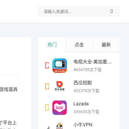
热门
点击
最新
电视大全-美加墨世界杯
1
4634795次下载
西瓜短剧
2
号、游戏道具
432378次下载
Lazada
3
345635次下载
晓”平台上
小牛VPN
4