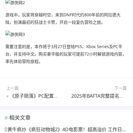
游戏中，玩家将穿越时空，来到DNF时代约800年前的阿拉德大
陆，扮演最初的狂战士卡赞，开启一段复仇冒险之旅。
需要注意的是，本作将于3月27日登陆PS5、Xbox Series及PC平
台，并支持中文。购买豪华版的玩家可提前72小时解锁游戏内容，
率先体验冒险旅程。
上一篇
下一篇
«
《原子陨落》PC配置公布：最低RTX 2060 所需60GB！
2025年BAFTA完整提名公开 《地狱之刃2》获最多提名
相关文章
黄牛疯炒《疯狂动物城2》4D电影票！超高溢价 工作日也满场