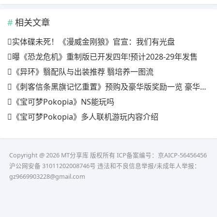
相关文章
实体碟未死！《漫威金刚狼》官宣：我们有光盘
曝《恐龙危机》重制版已开发四年!预计2028-29年发售
《异环》翳配队与出装推荐 翳培养一图流
《刺客信条黑旗记忆重置》预购及豪华版奖励一览 豪华版有什么
《宝可梦Pokopia》NS能玩吗
《宝可梦Pokopia》多人联机游玩内容介绍
Copyright @ 2026 MT分享库 版权所有
ICP备案编号：京AICP-56456456
沪公网安备 31011202008746号 违法和不良信息举报/未成年人举报：
gz9669903228@gmail.com