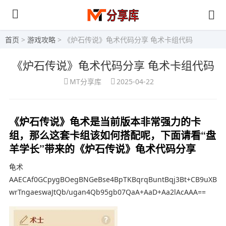
首页
>
游戏攻略
> 《炉石传说》龟术代码分享 龟术卡组代码
《炉石传说》龟术代码分享 龟术卡组代码
MT分享库
2025-04-22
《炉石传说》龟术是当前版本非常强力的卡
组，那么这套卡组该如何搭配呢，下面请看“盘
羊学长”带来的《炉石传说》龟术代码分享
龟术
AAECAf0GCpygBOegBNGeBse4BpTKBqrqBuntBqj3Bt+CB9uXB
wrTngaeswaJtQb/ugan4Qb95gb07QaA+AaD+Aa2lAcAAA==