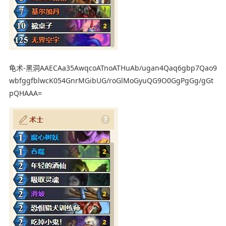
龟术-黑洞AAECAa35AwqcoATnoATHuAb/ugan4Qaq6gbp7Qao9
wbfggfblwcK054GnrMGibUG/roGlMoGyuQG9O0GgPgGg/gGt
pQHAAA=