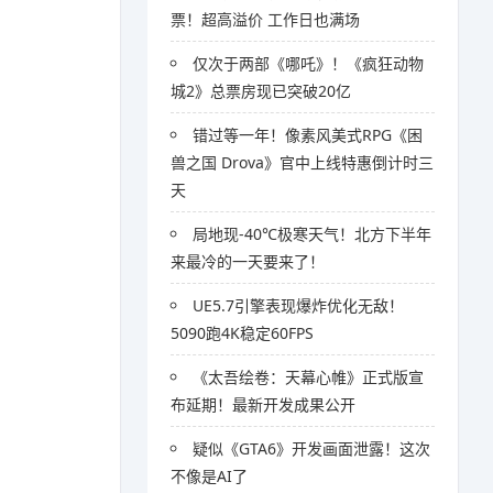
票！超高溢价 工作日也满场
仅次于两部《哪吒》！《疯狂动物
城2》总票房现已突破20亿
错过等一年！像素风美式RPG《困
兽之国 Drova》官中上线特惠倒计时三
天
局地现-40℃极寒天气！北方下半年
来最冷的一天要来了！
UE5.7引擎表现爆炸优化无敌！
5090跑4K稳定60FPS
《太吾绘卷：天幕心帷》正式版宣
布延期！最新开发成果公开
疑似《GTA6》开发画面泄露！这次
不像是AI了