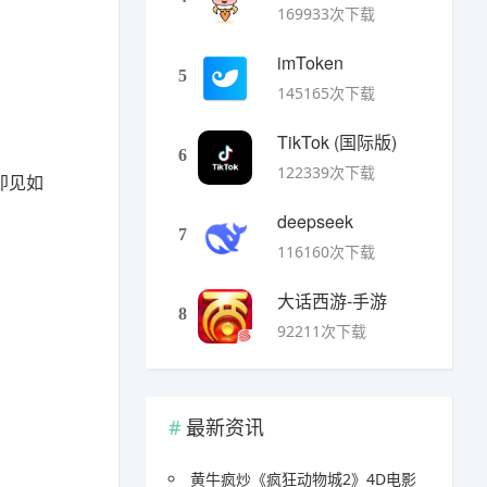
169933次下载
imToken
5
145165次下载
TikTok (国际版)
6
122339次下载
即见如
deepseek
7
116160次下载
大话西游-手游
8
92211次下载
最新资讯
黄牛疯炒《疯狂动物城2》4D电影