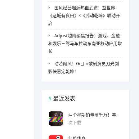
国风经营邂逅热血武道！益世界
《这城有良田》×《武动乾坤》联动开
启
Adjust越南聚焦报告：游戏、金融
和娱乐三驾马车拉动东南亚移动应用增
长
​​动若飚风！Gr_Jin歌剧演员刀光剑
影快意定乾坤！
最近发表
两个星期销量破千万！年度爆款诞生了 3A看了都眼红
次下载
红单体育