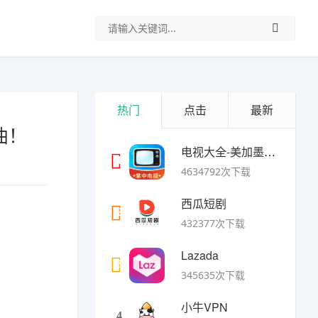
热门
点击
最新
曲！
电视大全-美加墨世界杯
1
4634792次下载
西瓜短剧
2
432377次下载
Lazada
3
345635次下载
小牛VPN
4