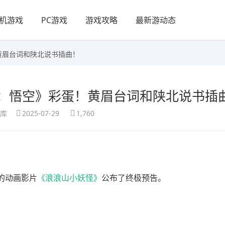
机游戏
PC游戏
游戏攻略
最新游动态
黄眉台词和陕北说书插曲！
：悟空》彩蛋！黄眉台词和陕北说书插
享库
2025-07-29
1,760
的动画影片
《浪浪山小妖怪》
公布了终极预告。