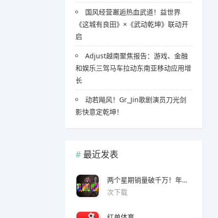
国风经营邂逅热血武道！益世界
《这城有良田》×《武动乾坤》联动开
启
Adjust越南聚焦报告：游戏、金融
和娱乐三驾马车拉动东南亚移动应用增
长
​​动若飚风！Gr_Jin歌剧演员刀光剑
影快意定乾坤！
最近发表
两个星期销量破千万！年度爆款诞生了 3A看了都眼红
次下载
红单体育