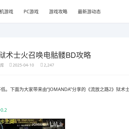
机游戏
PC游戏
游戏攻略
最新游动态
狱术士火召唤电骷髅BD攻略
享库
2025-04-10
2,247
。下面为大家带来由“JOMANDA”分享的《流放之路2》狱术
0.2