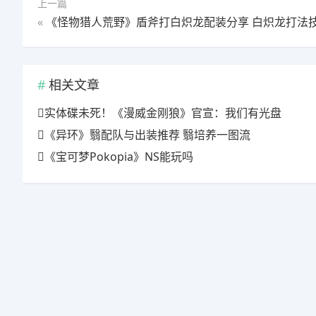
上一篇
«
《怪物猎人荒野》盾斧打白炽龙配装分享 白炽龙打法技巧教
相关文章
实体碟未死！《漫威金刚狼》官宣：我们有光盘
《异环》翳配队与出装推荐 翳培养一图流
《宝可梦Pokopia》NS能玩吗