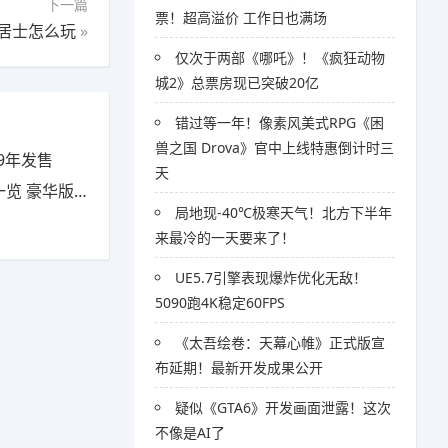
下一篇
票！超高溢价 工作日也满场
居士怎么玩
»
仅次于两部《哪吒》！《疯狂动物
城2》总票房现已突破20亿
错过等一年！像素风美式RPG《困
兽之国 Drova》官中上线特惠倒计时三
9年发售
天
豪华版有什么
局地现-40℃极寒天气！北方下半年
来最冷的一天要来了！
UE5.7引擎表现爆炸优化无敌！
5090跑4K稳定60FPS
《太吾绘卷：天幕心帷》正式版宣
布延期！最新开发成果公开
疑似《GTA6》开发画面泄露！这次
不像是AI了