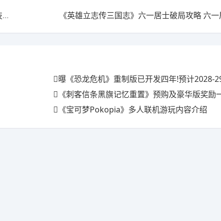
学
《英雄立志传三国志》六一居士破局攻略 六一
曝《恐龙危机》重制版已开发四年!预计2028-2
《刺客信条黑旗记忆重置》预购及豪华版奖励一览 
《宝可梦Pokopia》多人联机游玩内容介绍