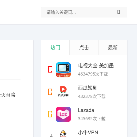
热门
点击
最新
电视大全-美加墨世界杯
1
4634795次下载
西瓜短剧
2
士火召唤
432378次下载
Lazada
3
345635次下载
小牛VPN
4