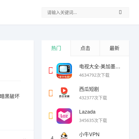
热门
点击
最新
电视大全-美加墨世界杯
1
4634792次下载
西瓜短剧
2
《暗黑破坏
432377次下载
Lazada
3
345635次下载
小牛VPN
4