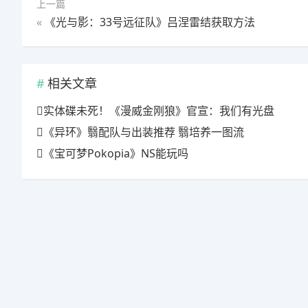
上一篇
«
《光与影：33号远征队》吕涅雷结获取方法
相关文章
实体碟未死！《漫威金刚狼》官宣：我们有光盘
《异环》翳配队与出装推荐 翳培养一图流
《宝可梦Pokopia》NS能玩吗