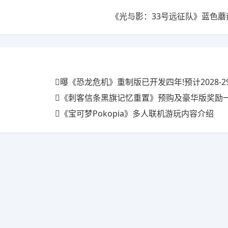
《光与影：33号远征队》蓝色蘑
曝《恐龙危机》重制版已开发四年!预计2028-2
《刺客信条黑旗记忆重置》预购及豪华版奖励一览 
《宝可梦Pokopia》多人联机游玩内容介绍