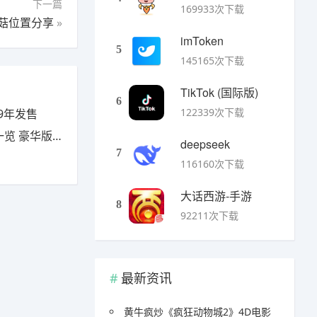
下一篇
169933次下载
菇位置分享
»
imToken
5
145165次下载
TikTok (国际版)
6
122339次下载
9年发售
豪华版有什么
deepseek
7
116160次下载
大话西游-手游
8
92211次下载
最新资讯
黄牛疯炒《疯狂动物城2》4D电影