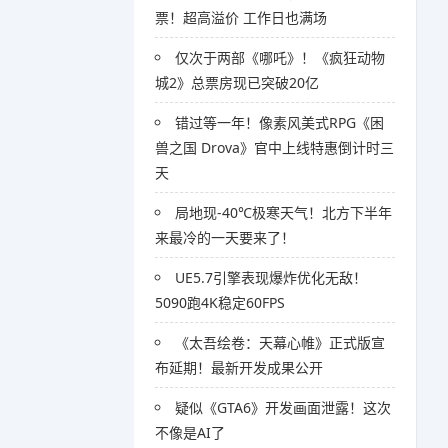
票！超高溢价 工作日也满场
仅次于两部《哪吒》！《疯狂动物
城2》总票房现已突破20亿
错过等一年！像素风美式RPG《困
兽之国 Drova》官中上线特惠倒计时三
天
局地现-40℃极寒天气！北方下半年
来最冷的一天要来了！
UE5.7引擎表现爆炸优化无敌！
5090跑4K稳定60FPS
《太吾绘卷：天幕心帷》正式版宣
布延期！最新开发成果公开
疑似《GTA6》开发画面泄露！这次
不像是AI了