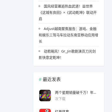
国风经营邂逅热血武道！益世界
《这城有良田》×《武动乾坤》联动开
启
Adjust越南聚焦报告：游戏、金融
和娱乐三驾马车拉动东南亚移动应用增
长
​​动若飚风！Gr_Jin歌剧演员刀光剑
影快意定乾坤！
最近发表
两个星期销量破千万！年度爆款诞生了 3A看了都眼红
次下载
红单体育