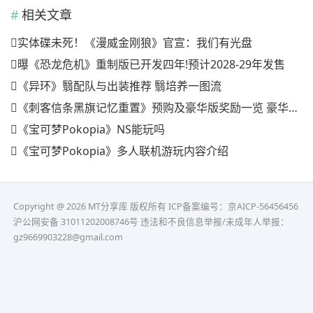
相关文章
实体碟未死！《漫威金刚狼》官宣：我们有光盘
曝《恐龙危机》重制版已开发四年!预计2028-29年发售
《异环》翳配队与出装推荐 翳培养一图流
《刺客信条黑旗记忆重置》预购及豪华版奖励一览 豪华版有什么
《宝可梦Pokopia》NS能玩吗
《宝可梦Pokopia》多人联机游玩内容介绍
Copyright @ 2026 MT分享库 版权所有
ICP备案编号：京AICP-56456456
沪公网安备 31011202008746号 违法和不良信息举报/未成年人举报：
gz9669903228@gmail.com