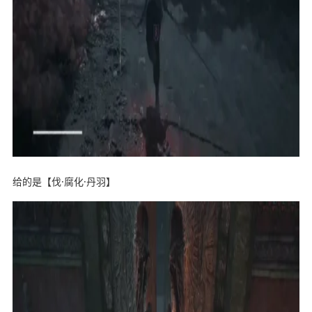
给的是【伐·腐化·丹羽】