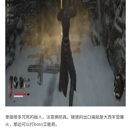
里面很多咒死的敌人，注意换防具。隧道的出口端就是大西军营篝
火，那边可以打boss艾能奇。