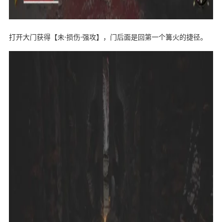
打开大门获得【未·损伤·强攻】，门后面是回第一个篝火的捷径。