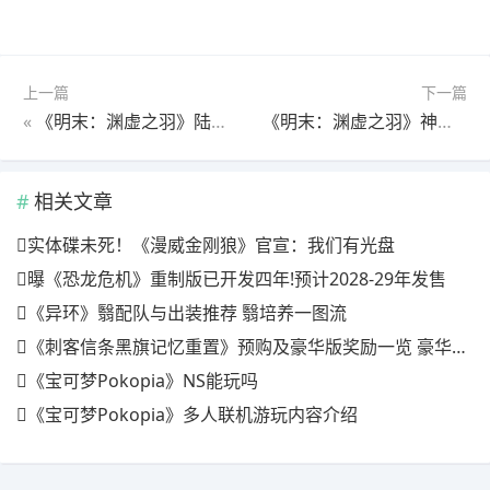
上一篇
下一篇
«
《明末：渊虚之羽》陆红柳逃课打法分享
《明末：渊虚之羽》神机铳刀使用攻略分享
相关文章
实体碟未死！《漫威金刚狼》官宣：我们有光盘
曝《恐龙危机》重制版已开发四年!预计2028-29年发售
《异环》翳配队与出装推荐 翳培养一图流
《刺客信条黑旗记忆重置》预购及豪华版奖励一览 豪华版有什么
《宝可梦Pokopia》NS能玩吗
《宝可梦Pokopia》多人联机游玩内容介绍