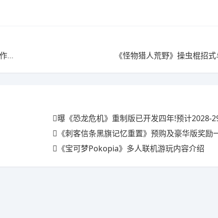
合包
《怪物猎人荒野》操虫棍招式
曝《恐龙危机》重制版已开发四年!预计2028-2
《刺客信条黑旗记忆重置》预购及豪华版奖励一览 
《宝可梦Pokopia》多人联机游玩内容介绍