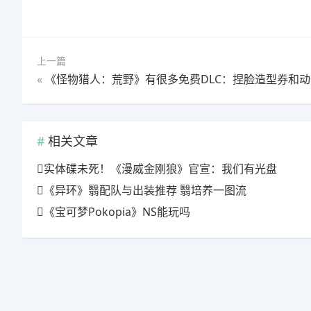
上一篇
«
《怪物猎人：荒野》有很多免费DLC：捏脸造型券和动作组
相关文章
实体碟未死！《漫威金刚狼》官宣：我们有光盘
《异环》翳配队与出装推荐 翳培养一图流
《宝可梦Pokopia》NS能玩吗