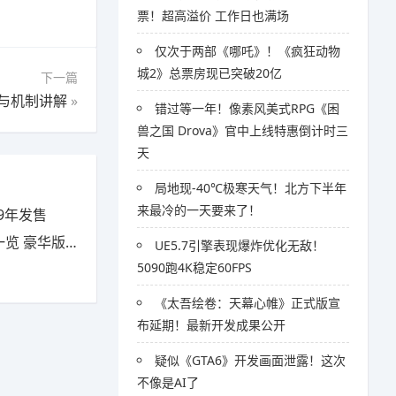
票！超高溢价 工作日也满场
仅次于两部《哪吒》！《疯狂动物
城2》总票房现已突破20亿
下一篇
与机制讲解
»
错过等一年！像素风美式RPG《困
兽之国 Drova》官中上线特惠倒计时三
天
局地现-40℃极寒天气！北方下半年
来最冷的一天要来了！
9年发售
豪华版有什么
UE5.7引擎表现爆炸优化无敌！
5090跑4K稳定60FPS
《太吾绘卷：天幕心帷》正式版宣
布延期！最新开发成果公开
疑似《GTA6》开发画面泄露！这次
不像是AI了