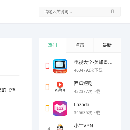
热门
点击
最新
电视大全-美加墨世界杯
1
4634792次下载
西瓜短剧
2
来的《怪
432377次下载
Lazada
3
345635次下载
小牛VPN
4