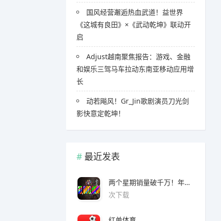
国风经营邂逅热血武道！益世界
《这城有良田》×《武动乾坤》联动开
启
Adjust越南聚焦报告：游戏、金融
和娱乐三驾马车拉动东南亚移动应用增
长
​​动若飚风！Gr_Jin歌剧演员刀光剑
影快意定乾坤！
最近发表
两个星期销量破千万！年度爆款诞生了 3A看了都眼红
次下载
红单体育