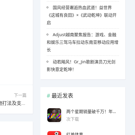
国风经营邂逅热血武道！益世界
《这城有良田》×《武动乾坤》联动开
启
Adjust越南聚焦报告：游戏、金融
和娱乐三驾马车拉动东南亚移动应用增
长
​​动若飚风！Gr_Jin歌剧演员刀光剑
影快意定乾坤！
最近发表
下一篇
《怪物猎人荒野》全任务图文流程攻略4-8 全怪物打法及支线攻略
»
两个星期销量破千万！年度爆款诞生了 3A看了都眼红
次下载
红单体育