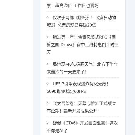
票！超高溢价 工作日也满场
仅次于两部《哪吒》！《疯狂动物
城2》总票房现已突破20亿
错过等一年！像素风美式RPG《困
兽之国 Drova》官中上线特惠倒计时三
天
局地现-40℃极寒天气！北方下半年
来最冷的一天要来了！
UE5.7引擎表现爆炸优化无敌！
5090跑4K稳定60FPS
《太吾绘卷：天幕心帷》正式版宣
布延期！最新开发成果公开
疑似《GTA6》开发画面泄露！这次
不像是AI了