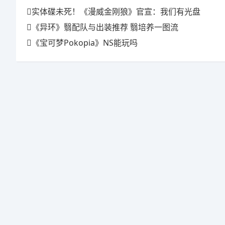
实体碟未死！《漫威金刚狼》官宣：我们有光盘
《异环》翳配队与出装推荐 翳培养一图流
《宝可梦Pokopia》NS能玩吗