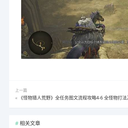
上一篇
«
《怪物猎人荒野》全任务图文流程攻略4-6 全怪物打法及支线攻
相关文章