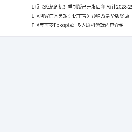
曝《恐龙危机》重制版已开发四年!预计2028-2
《刺客信条黑旗记忆重置》预购及豪华版奖励一览 
《宝可梦Pokopia》多人联机游玩内容介绍