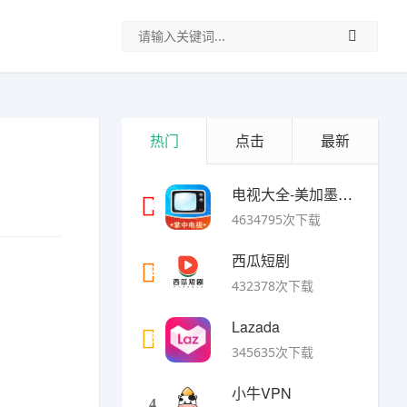
热门
点击
最新
电视大全-美加墨世界杯
1
4634795次下载
西瓜短剧
2
432378次下载
Lazada
3
345635次下载
小牛VPN
4