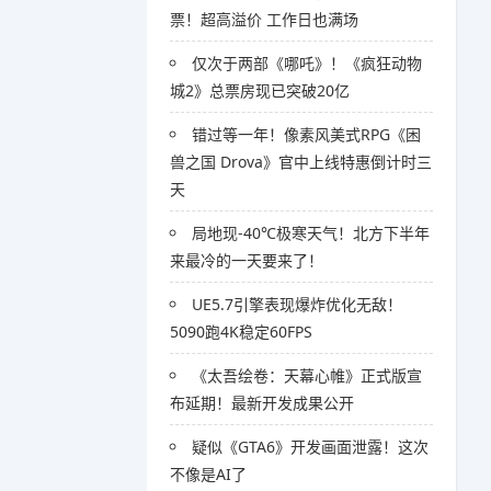
票！超高溢价 工作日也满场
仅次于两部《哪吒》！《疯狂动物
城2》总票房现已突破20亿
错过等一年！像素风美式RPG《困
兽之国 Drova》官中上线特惠倒计时三
天
局地现-40℃极寒天气！北方下半年
来最冷的一天要来了！
UE5.7引擎表现爆炸优化无敌！
5090跑4K稳定60FPS
《太吾绘卷：天幕心帷》正式版宣
布延期！最新开发成果公开
疑似《GTA6》开发画面泄露！这次
不像是AI了