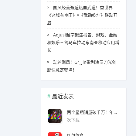
国风经营邂逅热血武道！益世界
《这城有良田》×《武动乾坤》联动开
启
Adjust越南聚焦报告：游戏、金融
和娱乐三驾马车拉动东南亚移动应用增
长
​​动若飚风！Gr_Jin歌剧演员刀光剑
影快意定乾坤！
最近发表
两个星期销量破千万！年度爆款诞生了 3A看了都眼红
次下载
红单体育