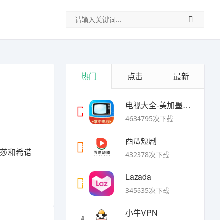
热门
点击
最新
电视大全-美加墨世界杯
1
4634795次下载
西瓜短剧
2
雷莎和希诺
432378次下载
Lazada
3
345635次下载
小牛VPN
4