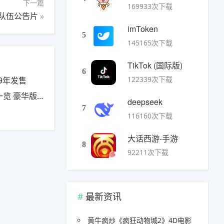
下一篇
169933次下载
C队伍公告片
»
imToken
5
145165次下载
TikTok (国际版)
6
122339次下载
9年发售
豪华版有什么
deepseek
7
116160次下载
大话西游-手游
8
92211次下载
最新资讯
黄牛疯炒《疯狂动物城2》4D电影