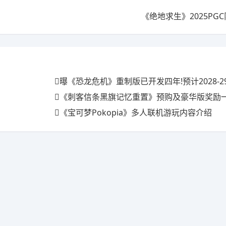
《绝地求生》2025PG
曝《恐龙危机》重制版已开发四年!预计2028-2
《刺客信条黑旗记忆重置》预购及豪华版奖励一览 
《宝可梦Pokopia》多人联机游玩内容介绍