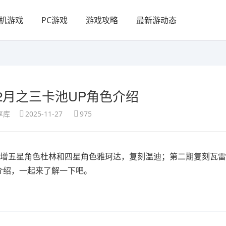
机游戏
PC游戏
游戏攻略
最新游动态
.2月之三卡池UP角色介绍
享库
2025-11-27
975
新增五星角色杜林和四星角色雅珂达，复刻温迪；第二期复刻瓦
色介绍，一起来了解一下吧。