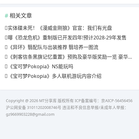
相关文章
实体碟未死！《漫威金刚狼》官宣：我们有光盘
曝《恐龙危机》重制版已开发四年!预计2028-29年发售
《异环》翳配队与出装推荐 翳培养一图流
《刺客信条黑旗记忆重置》预购及豪华版奖励一览 豪华版有什么
《宝可梦Pokopia》NS能玩吗
《宝可梦Pokopia》多人联机游玩内容介绍
Copyright @ 2026 MT分享库 版权所有
ICP备案编号：京AICP-56456456
沪公网安备 31011202008746号 违法和不良信息举报/未成年人举报：
gz9669903228@gmail.com