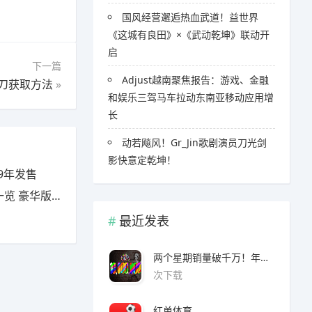
国风经营邂逅热血武道！益世界
《这城有良田》×《武动乾坤》联动开
启
下一篇
Adjust越南聚焦报告：游戏、金融
刀获取方法
»
和娱乐三驾马车拉动东南亚移动应用增
长
​​动若飚风！Gr_Jin歌剧演员刀光剑
影快意定乾坤！
9年发售
豪华版有什么
最近发表
两个星期销量破千万！年度爆款诞生了 3A看了都眼红
次下载
红单体育