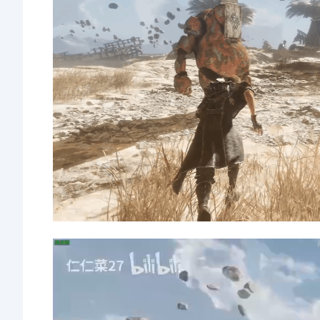
视
频
播
放