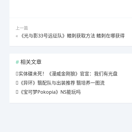
上一篇
«
《光与影33号远征队》鳍刺获取方法 鳍刺在哪获得
相关文章
实体碟未死！《漫威金刚狼》官宣：我们有光盘
《异环》翳配队与出装推荐 翳培养一图流
《宝可梦Pokopia》NS能玩吗