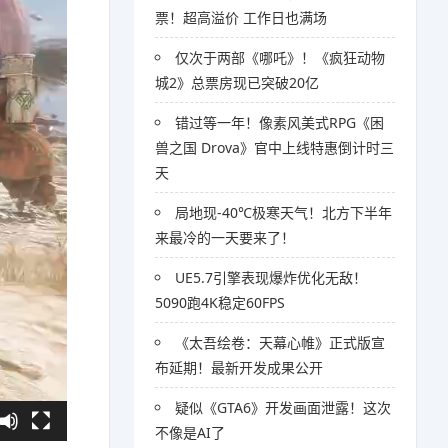
票！超高溢价 工作日也满场
仅次于两部《哪吒》！《疯狂动物
城2》总票房现已突破20亿
错过等一年！像素风美式RPG《困
兽之国 Drova》官中上线特惠倒计时三
天
局地现-40℃极寒天气！北方下半年
来最冷的一天要来了！
UE5.7引擎表现爆炸优化无敌！
5090跑4K稳定60FPS
《太吾绘卷：天幕心帷》正式版宣
布延期！最新开发成果公开
疑似《GTA6》开发画面泄露！这次
不像是AI了