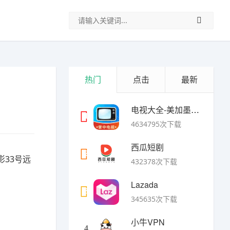
热门
点击
最新
电视大全-美加墨世界杯
1
4634795次下载
西瓜短剧
2
影33号远
432378次下载
Lazada
3
345635次下载
小牛VPN
4