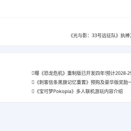
《光与影：33号远征队》执棒
曝《恐龙危机》重制版已开发四年!预计2028-2
《刺客信条黑旗记忆重置》预购及豪华版奖励一览 
《宝可梦Pokopia》多人联机游玩内容介绍