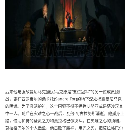
后来他与强敌曼尼马克(曼尼马克原是”五位冠军”的另一位成员)激
战，更在西罗帝尔的桑卡托(Sancre Tor)的地下深处揭露曼尼马克
的阴谋。为了激活护符，这个囚犯不得不牺牲艾努亚或是萨沙汉其
中一人。随后在灾难之心一战后，瓦努‧阿古拉努斯消逝，他孤身上
路，借助护符的圣灵之力和莫拉格巴尔决斗。在灾难之心的顶端，
莫拉格巴尔的个人堡垒，他击败了魔神，用光之刃，把莫拉格巴尔