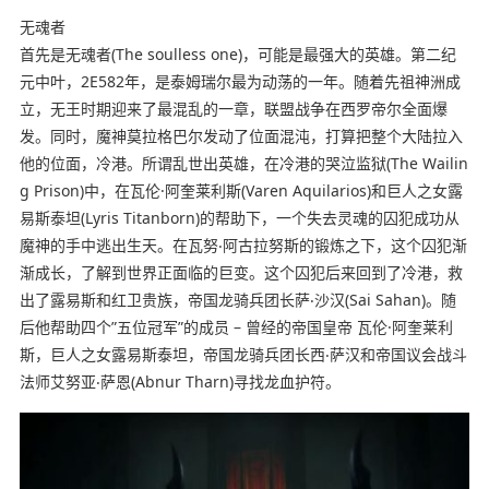
无魂者
首先是无魂者(The soulless one)，可能是最强大的英雄。第二纪
元中叶，2E582年，是泰姆瑞尔最为动荡的一年。随着先祖神洲成
立，无王时期迎来了最混乱的一章，联盟战争在西罗帝尔全面爆
发。同时，魔神莫拉格巴尔发动了位面混沌，打算把整个大陆拉入
他的位面，冷港。所谓乱世出英雄，在冷港的哭泣监狱(The Wailin
g Prison)中，在瓦伦·阿奎莱利斯(Varen Aquilarios)和巨人之女露
易斯泰坦(Lyris Titanborn)的帮助下，一个失去灵魂的囚犯成功从
魔神的手中逃出生天。在瓦努‧阿古拉努斯的锻炼之下，这个囚犯渐
渐成长，了解到世界正面临的巨变。这个囚犯后来回到了冷港，救
出了露易斯和红卫贵族，帝国龙骑兵团长萨‧沙汉(Sai Sahan)。随
后他帮助四个”五位冠军”的成员 – 曾经的帝国皇帝 瓦伦·阿奎莱利
斯，巨人之女露易斯泰坦，帝国龙骑兵团长西‧萨汉和帝国议会战斗
法师艾努亚‧萨恩(Abnur Tharn)寻找龙血护符。