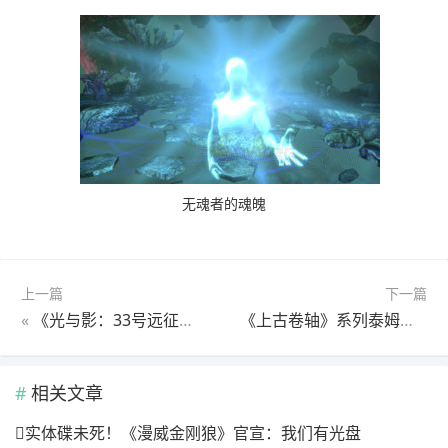
无魂者的魂魄
上一篇
下一篇
«
《光与影：33号远征队》基础操作说明
《上古卷轴》系列泰姆瑞尔史诗级英雄介绍－不息者塞鲁斯
相关文章
实体碟未死！《漫威金刚狼》官宣：我们有光盘