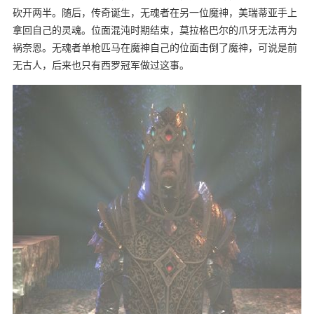
砍开两半。随后，传奇诞生，无魂者在另一位魔神，美瑞蒂亚手上
拿回自己的灵魂。位面混沌时期结束，莫拉格巴尔的爪牙无法再为
祸奈恩。无魂者单枪匹马在魔神自己的位面击倒了魔神，可说是前
无古人，后来也只有西罗冠军做过这事。